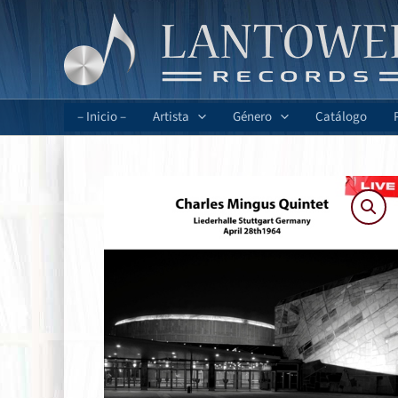
Ir
al
contenido
– Inicio –
Artista
Género
Catálogo