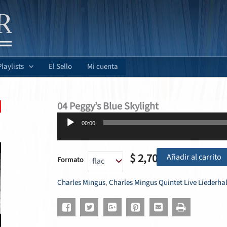
Playlists
El Sello
Mi cuenta
04 Peggy’s Blue Skylight
Reproductor
00:00
de
audio
$
2,70
Añadir al carrito
Formato
Charles Mingus
,
Charles Mingus Quintet Live Liederhal