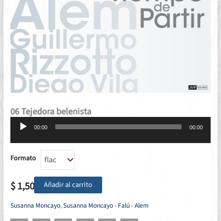
06 Tejedora belenista
Reproductor
00:00
00:00
de
audio
Formato
$
1,50
Añadir al carrito
Susanna Moncayo
,
Susanna Moncayo - Falú - Alem