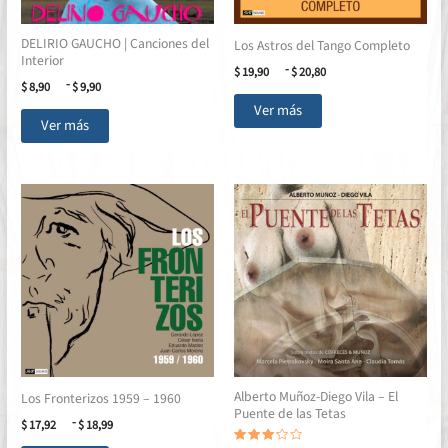
DELIRIO GAUCHO | Canciones del
Los Astros del Tango Completo
Interior
Rango
-
$
19,90
$
20,80
Rango
-
de
$
8,90
$
9,90
Este
de
precios:
Ver más
Este
precios:
desde
producto
Ver más
desde
$ 19,90
producto
tiene
$ 8,90
hasta
tiene
múltiples
hasta
$ 20,80
múltiples
$ 9,90
variantes.
variantes.
Las
Las
opciones
opciones
se
se
pueden
pueden
elegir
elegir
en
en
la
la
página
página
de
Alberto Muñoz-Diego Vila – El
de
Los Fronterizos 1959 – 1960
producto
Puente de las Tetas
producto
Rango
-
$
17,92
$
18,99
de