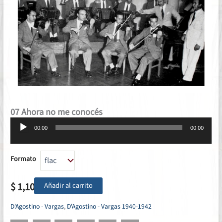
07 Ahora no me conocés
Reproductor
00:00
00:00
de
audio
Formato
$
1,10
Añadir al carrito
D'Agostino - Vargas
,
D'Agostino - Vargas 1940-1942