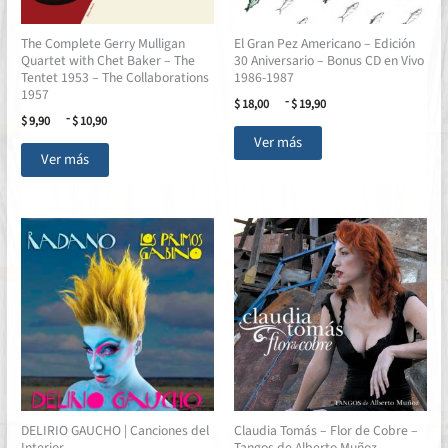
The Complete Gerry Mulligan
El Gran Pez Americano – Edición
Quartet with Chet Baker – The
30 Aniversario – Bonus CD en Vivo
Tentet 1953 – The Collaborations
1986-1987
1957
Rango
-
$
18,00
$
19,90
de
Rango
-
$
9,90
$
10,90
Este
precios:
de
Ver más
Este
desde
precios:
producto
Ver más
$ 18,00
desde
producto
tiene
hasta
$ 9,90
tiene
múltiples
$ 19,90
hasta
múltiples
$ 10,90
variantes.
variantes.
Las
Las
opciones
opciones
se
se
pueden
pueden
elegir
elegir
en
en
la
la
página
página
de
DELIRIO GAUCHO | Canciones del
Claudia Tomás – Flor de Cobre –
de
producto
Interior
Tangos de Alberto Muñoz