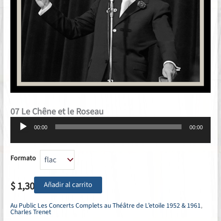
07 Le Chêne et le Roseau
Reproductor
00:00
00:00
de
audio
Formato
$
1,30
Añadir al carrito
Au Public Les Concerts Complets au Théâtre de L’etoile 1952 & 1961
,
Charles Trenet