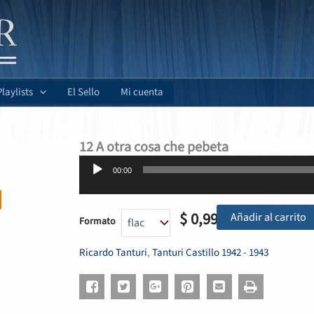
Playlists
El Sello
Mi cuenta
12 A otra cosa che pebeta
Reproductor
00:00
de
audio
$
0,99
Añadir al carrito
Formato
Ricardo Tanturi
,
Tanturi Castillo 1942 - 1943