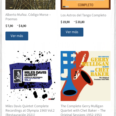
Alberto Muñoz. Código Morse –
Los Astros del Tango Completo
Poemas
Rango
-
$
19,90
$
20,80
Rango
-
de
$
7,90
$
8,90
Este
de
precios:
Ver más
Este
precios:
desde
producto
Ver más
desde
$ 19,90
producto
tiene
$ 7,90
hasta
tiene
múltiples
hasta
$ 20,80
múltiples
$ 8,90
variantes.
variantes.
Las
Las
opciones
opciones
se
se
pueden
pueden
elegir
elegir
en
en
la
la
página
página
de
Miles Davis Quintet Complete
The Complete Gerry Mulligan
de
producto
Recordings at Olympia 1960 Vol.2
Quartet with Chet Baker – The
producto
(Restauración 2021)
Original Sessions 1952-1953