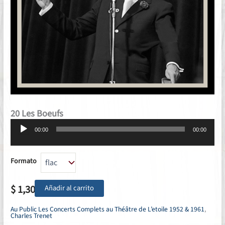
20 Les Boeufs
Reproductor
00:00
00:00
de
audio
Formato
$
1,30
Añadir al carrito
Au Public Les Concerts Complets au Théâtre de L’etoile 1952 & 1961
,
Charles Trenet