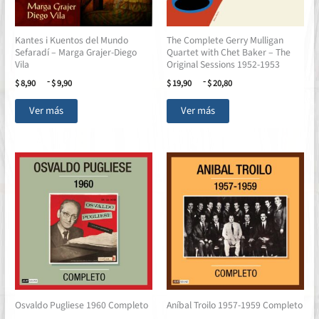
Kantes i Kuentos del Mundo
The Complete Gerry Mulligan
Sefaradí – Marga Grajer-Diego
Quartet with Chet Baker – The
Vila
Original Sessions 1952-1953
Rango
Rango
-
-
$
8,90
$
9,90
$
19,90
$
20,80
de
de
Este
Este
precios:
precios:
Ver más
Ver más
desde
desde
producto
producto
$ 8,90
$ 19,90
tiene
tiene
hasta
hasta
múltiples
múltiples
$ 9,90
$ 20,80
variantes.
variantes.
Las
Las
opciones
opciones
se
se
pueden
pueden
elegir
elegir
en
en
la
la
página
página
de
de
Osvaldo Pugliese 1960 Completo
Aníbal Troilo 1957-1959 Completo