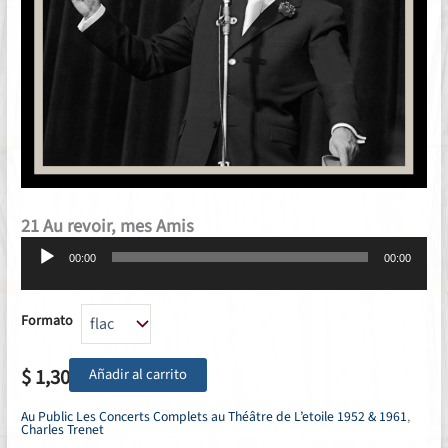
21 Au revoir, mes Amis
Reproductor
00:00
00:00
de
audio
Formato
$
1,30
Añadir al carrito
Au Public Les Concerts Complets au Théâtre de L’etoile 1952 & 1961
,
Charles Trenet