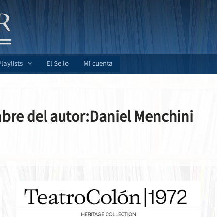
Playlists
El Sello
Mi cuenta
re del autor:Daniel Menchini