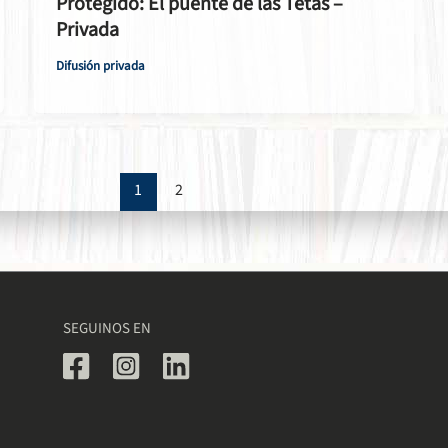
Protegido: El puente de las Tetas –
Privada
Difusión privada
1
2
SEGUINOS EN